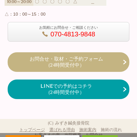
10:00～20:00
〇
〇
〇
〇
〇
△
＿
△：
10：00～15：00
お気軽にお問合せ・ご相談ください
070-4813-9848
お問合せ・取材・ご予約フォーム
(24時間受付中）
LINE
での予約はコチラ
(24時間受付中）
(C) みずき鍼灸接骨院
トップページ
選ばれる理由
施術案内
施術の流れ
お客さまの声
当院概要
お問合せ