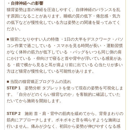
・自律神経への影響
猫背姿勢は首の神経を圧迫しやすく、自律神経のバランスを乱
す原因になることがあります。睡眠の質の低下・倦怠感・気力
の低下などが慢性化している方は姿勢との関連を疑ってみてく
ださい。
■ 猫背になりやすい人の特徴 ・1日の大半をデスクワーク・パソ
コン作業で過ごしている ・スマホを見る時間が長い ・運動習慣
がなく体幹の筋力が低下している ・バッグをいつも同じ側の肩
にかけている ・仰向けで寝ると首や背中が浮いている感覚があ
る ・鏡で横から見ると耳が肩より前に出ている 心当たりが多い
方ほど猫背が慢性化している可能性があります。
■ 当院の猫背矯正プログラムの流れ
STEP 1
姿勢分析 タブレットを使って現在の姿勢を可視化しま
す。「自分がどのくらい猫背なのか」を客観的に確認していた
だいてから施術を開始します。
STEP 2
施術 首・肩・背中の筋肉を緩めてから、背骨まわりの
筋肉にアプローチします。ボキボキと音を鳴らすような施術は
行いません。痛みが少なく、初回から姿勢が伸びやすくなる感