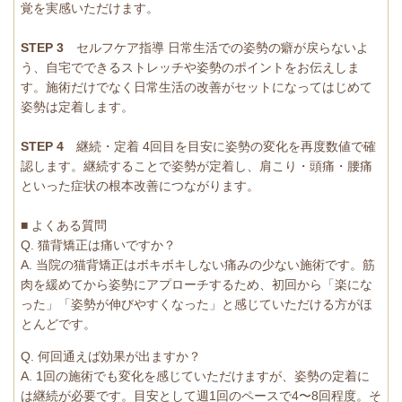
覚を実感いただけます。
STEP 3
セルフケア指導 日常生活での姿勢の癖が戻らないよ
う、自宅でできるストレッチや姿勢のポイントをお伝えしま
す。施術だけでなく日常生活の改善がセットになってはじめて
姿勢は定着します。
STEP 4
継続・定着 4回目を目安に姿勢の変化を再度数値で確
認します。継続することで姿勢が定着し、肩こり・頭痛・腰痛
といった症状の根本改善につながります。
■ よくある質問
Q. 猫背矯正は痛いですか？
A. 当院の猫背矯正はボキボキしない痛みの少ない施術です。筋
肉を緩めてから姿勢にアプローチするため、初回から「楽にな
った」「姿勢が伸びやすくなった」と感じていただける方がほ
とんどです。
Q. 何回通えば効果が出ますか？
A. 1回の施術でも変化を感じていただけますが、姿勢の定着に
は継続が必要です。目安として週1回のペースで4〜8回程度。そ