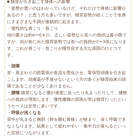
■ 猫背が引き起こす身体への影響
「姿勢が悪いのはわかっているけど、それだけで身体に影響が
あるの？」と思う方も多いですが、猫背姿勢が続くことで全身
にさまざまな不調が連鎖的に起きます。
・慢性的な肩こり・首こり
頭の重さは約4〜6キロ。正しい姿勢なら首への負担は最小限で
すが、頭が前に出た猫背姿勢では首への負担が2〜3倍になりま
す。これが肩こり・首こりが慢性化する主な原因のひとつで
す。
・頭痛
首・肩まわりの筋緊張が血流を悪化させ、緊張型頭痛を引き起
こします。頭痛薬が手放せないという方の多くが猫背由来の頭
痛であることが少なくありません。
・腰痛
猫背になると腰が過度に反ったり丸まったりして、腰椎
への負担が増加します。慢性腰痛の原因が実は猫背だったとい
うケースは非常に多いです。
・呼吸が浅くなる
背中が丸まると胸郭（肺を囲む骨格）が狭まり、深く呼吸でき
なくなります。結果として疲れやすい・集中力が落ちるといっ
た症状につながります。