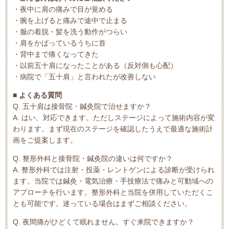
・夜中に肩の痛みで目が覚める
・腕を上げると痛みで途中で止まる
・服の着脱・髪を洗う動作がつらい
・肩をかばっているうちに首
・背中まで痛くなってきた
・以前五十肩になったことがある（反対側も心配）
・病院で「五十肩」と言われたが改善しない
■ よくある質問
Q. 五十肩は接骨院・鍼灸院で治せますか？
A. はい、対応できます。ただしステージによって施術内容が変
わります。まず現在のステージを確認したうえで最適な施術計
画をご提案します。
Q. 整形外科と接骨院・鍼灸院の違いは何ですか？
A. 整形外科では注射・投薬・レントゲンによる診断が受けられ
ます。当院では鍼灸・電気治療・手技療法で痛みと可動域への
アプローチを行います。整形外科と当院を併用していただくこ
とも可能です。迷っている場合はまずご相談ください。
Q. 夜間痛がひどくて眠れません。すぐ来院できますか？