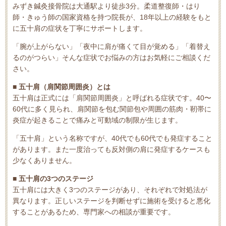
みずき鍼灸接骨院は大通駅より徒歩3分。柔道整復師・はり
師・きゅう師の国家資格を持つ院長が、18年以上の経験をもと
に五十肩の症状を丁寧にサポートします。
「腕が上がらない」「夜中に肩が痛くて目が覚める」「着替え
るのがつらい」そんな症状でお悩みの方はお気軽にご相談くだ
さい。
■ 五十肩（肩関節周囲炎）とは
五十肩は正式には「肩関節周囲炎」と呼ばれる症状です。40〜
60代に多く見られ、肩関節を包む関節包や周囲の筋肉・靭帯に
炎症が起きることで痛みと可動域の制限が生じます。
「五十肩」という名称ですが、40代でも60代でも発症すること
があります。また一度治っても反対側の肩に発症するケースも
少なくありません。
■ 五十肩の3つのステージ
五十肩には大きく3つのステージがあり、それぞれで対処法が
異なります。正しいステージを判断せずに施術を受けると悪化
することがあるため、専門家への相談が重要です。