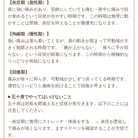
【炎症期（急性期）】
肩に強い痛みがあり、安静にしていても痛む・夜中に痛みで目
が覚めるという症状が出やすい時期です。この時期は無理に動
かすことは禁物。炎症を抑えることが最優先になります。
【拘縮期（慢性期）】
強い痛みは落ち着いてくるが、肩の動きが固まって可動域が大
きく制限される時期です。「腕が上がらない」「後ろに手が回
らない」という症状が顕著になります。この時期から積極的な
リハビリが有効になります。
【回復期】
痛みが徐々に和らぎ、可動域が少しずつ戻ってくる時期です。
適切なリハビリと施術を続けることで回復が早まります。
■ 五十肩でやってはいけないこと
五十肩は対処を間違えると症状が長引きます。以下のことには
注意してください。
・炎症期に無理にストレッチ・体操をする → 炎症が悪化し
て痛みが強くなります。まずステージを確認することが大切で
す。