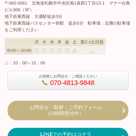
〒060-0061 北海道札幌市中央区南1条西1丁目13-1 マナー白鳥
ビル306（3F）
地下鉄東西線 大通駅徒歩3分
地下鉄東西線バスセンター前駅 徒歩5分 駐車場：近隣の駐車場
をご利用ください
月
火
水
木
金
土
第2.4土日祝
10:00～20:00
〇
〇
〇
〇
〇
△
＿
△：
10：00～15：00
お気軽にお問合せ・ご相談ください
070-4813-9848
お問合せ・取材・ご予約フォーム
(24時間受付中）
LINE
での予約はコチラ