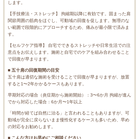
します。
【手技療法・ストレッチ】 拘縮期以降に有効です。固まった肩
関節周囲の筋肉をほぐし、可動域の回復を促します。無理のな
い範囲で段階的にアプローチするため、痛みが最小限で済みま
す。
【セルフケア指導】 自宅でできるストレッチや日常生活での注
意点をお伝えします。施術と自宅でのケアを組み合わせること
で回復が早まります。
■ 五十肩の回復期間の目安
五十肩は適切な施術を受けることで回復が早まりますが、放置
すると1〜2年かかるケースもあります。
早期対応の場合（炎症期から施術開始）：3〜6か月 拘縮が進ん
でから対応した場合：6か月〜1年以上
「時間が経てば自然に治る」と言われることもありますが、可
動域が完全に戻らないまま慢性化するケースも多いため、早め
の対応をお勧めします。
■ こんな方はお早めにご相談ください