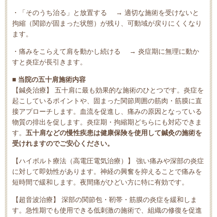
・「そのうち治る」と放置する → 適切な施術を受けないと
拘縮（関節が固まった状態）が残り、可動域が戻りにくくなり
ます。
・痛みをこらえて肩を動かし続ける → 炎症期に無理に動か
すと炎症が長引きます。
■ 当院の五十肩施術内容
【鍼灸治療】 五十肩に最も効果的な施術のひとつです。炎症を
起こしているポイントや、固まった関節周囲の筋肉・筋膜に直
接アプローチします。血流を促進し、痛みの原因となっている
物質の排出を促します。炎症期・拘縮期どちらにも対応できま
す。
五十肩などの慢性疾患は健康保険を使用して鍼灸の施術を
受けれますのでご安心ください。
【ハイボルト療法（高電圧電気治療）】 強い痛みや深部の炎症
に対して即効性があります。神経の興奮を抑えることで痛みを
短時間で緩和します。夜間痛がひどい方に特に有効です。
【超音波治療】 深部の関節包・靭帯・筋膜の炎症を緩和しま
す。急性期でも使用できる低刺激の施術で、組織の修復を促進