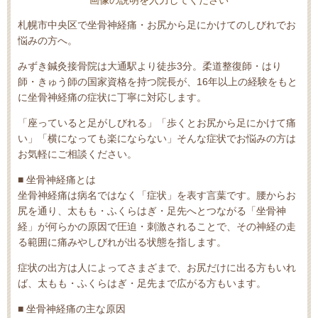
画像の説明を入力してください
札幌市中央区で坐骨神経痛・お尻から足にかけてのしびれでお
悩みの方へ。
みずき鍼灸接骨院は大通駅より徒歩3分。柔道整復師・はり
師・きゅう師の国家資格を持つ院長が、16年以上の経験をもと
に坐骨神経痛の症状に丁寧に対応します。
「座っていると足がしびれる」「歩くとお尻から足にかけて痛
い」「横になっても楽にならない」そんな症状でお悩みの方は
お気軽にご相談ください。
■ 坐骨神経痛とは
坐骨神経痛は病名ではなく「症状」を表す言葉です。腰からお
尻を通り、太もも・ふくらはぎ・足先へとつながる「坐骨神
経」が何らかの原因で圧迫・刺激されることで、その神経の走
る範囲に痛みやしびれが出る状態を指します。
症状の出方は人によってさまざまで、お尻だけに出る方もいれ
ば、太もも・ふくらはぎ・足先まで広がる方もいます。
■ 坐骨神経痛の主な原因