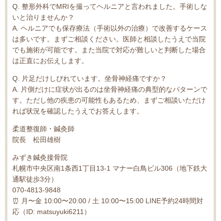
Q. 整形外科でMRIを撮ってヘルニアと言われました。手術しな
いと治りませんか？
A. ヘルニアでも保存療法（手術以外の治療）で改善するケース
は多いです。まずご相談ください。医師と相談したうえで当院
でも施術が可能です。また当院で対応が難しいと判断した場合
は正直にお伝えします。
Q. 片足だけしびれています。坐骨神経痛ですか？
A. 片側だけに症状が出るのは坐骨神経痛の典型的なパターンで
す。ただし他の疾患の可能性もあるため、まずご相談いただけ
れば状況を確認したうえでお答えします。
柔道整復師・鍼灸師
院長 松田雄樹
みずき鍼灸接骨院
札幌市中央区南1条西1丁目13-1 マナー白鳥ビル306（地下鉄大
通駅徒歩3分）
070-4813-9848
⏰ 月〜金 10:00〜20:00 / 土 10:00〜15:00 LINE予約24時間対
応（ID: matsuyuki6211）