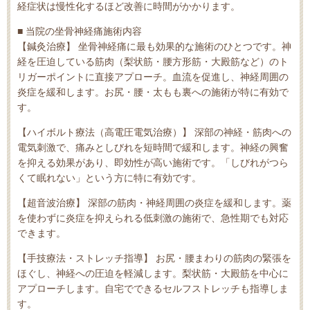
経症状は慢性化するほど改善に時間がかかります。
■ 当院の坐骨神経痛施術内容
【鍼灸治療】 坐骨神経痛に最も効果的な施術のひとつです。神
経を圧迫している筋肉（梨状筋・腰方形筋・大殿筋など）のト
リガーポイントに直接アプローチ。血流を促進し、神経周囲の
炎症を緩和します。お尻・腰・太もも裏への施術が特に有効で
す。
【ハイボルト療法（高電圧電気治療）】 深部の神経・筋肉への
電気刺激で、痛みとしびれを短時間で緩和します。神経の興奮
を抑える効果があり、即効性が高い施術です。「しびれがつら
くて眠れない」という方に特に有効です。
【超音波治療】 深部の筋肉・神経周囲の炎症を緩和します。薬
を使わずに炎症を抑えられる低刺激の施術で、急性期でも対応
できます。
【手技療法・ストレッチ指導】 お尻・腰まわりの筋肉の緊張を
ほぐし、神経への圧迫を軽減します。梨状筋・大殿筋を中心に
アプローチします。自宅でできるセルフストレッチも指導しま
す。