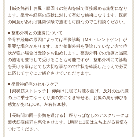
【鍼灸施術】お尻・腰回りの筋肉を鍼で直接緩める施術になり
ます。坐骨神経痛の症状に対して有効な施術になります。医師
の同意があれば健康保険で施術も可能なのでご相談ください。
■ 整形外科との連携について
坐骨神経痛の原因によっては画像診断（MRI・レントゲン）が
重要な場合があります。まだ整形外科を受診していない方で症
状が強い場合は受診をお勧めします。整形外科での治療と当院
の施術を並行して受けることも可能ですが、整形外科にて診断
を受ける事はとても大切な事なので症状を確認したうえで必要
に応じてすぐにご紹介させていただきます。
■ 坐骨神経痛のセルフケア
【梨状筋ストレッチ】 仰向けに寝て片膝を曲げ、反対の足の膝
の上に乗せてゆっくり胸の方に引き寄せる。お尻の奥が伸びる
感覚があればOK。左右各30秒。
【長時間の同一姿勢を避ける】 座りっぱなしのデスクワークは
梨状筋症候群を悪化させます。1時間に1回は立ち上がる習慣を
つけてください。