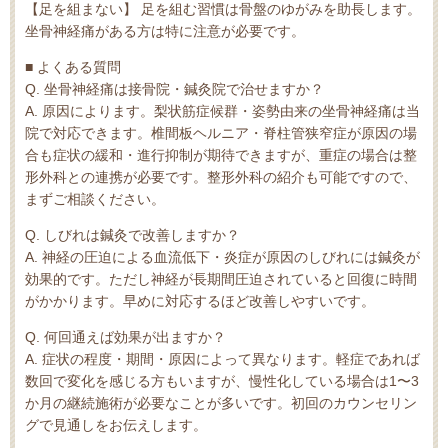
【足を組まない】 足を組む習慣は骨盤のゆがみを助長します。
坐骨神経痛がある方は特に注意が必要です。
■ よくある質問
Q. 坐骨神経痛は接骨院・鍼灸院で治せますか？
A. 原因によります。梨状筋症候群・姿勢由来の坐骨神経痛は当
院で対応できます。椎間板ヘルニア・脊柱管狭窄症が原因の場
合も症状の緩和・進行抑制が期待できますが、重症の場合は整
形外科との連携が必要です。整形外科の紹介も可能ですので、
まずご相談ください。
Q. しびれは鍼灸で改善しますか？
A. 神経の圧迫による血流低下・炎症が原因のしびれには鍼灸が
効果的です。ただし神経が長期間圧迫されていると回復に時間
がかかります。早めに対応するほど改善しやすいです。
Q. 何回通えば効果が出ますか？
A. 症状の程度・期間・原因によって異なります。軽症であれば
数回で変化を感じる方もいますが、慢性化している場合は1〜3
か月の継続施術が必要なことが多いです。初回のカウンセリン
グで見通しをお伝えします。