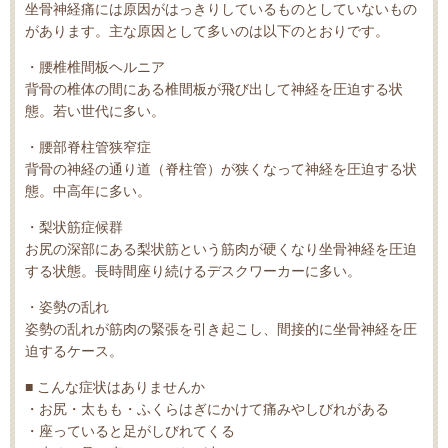
坐骨神経痛には原因がはっきりしているものとしていないもの
があります。主な原因として多いのは以下のとおりです。
・腰椎椎間板ヘルニア
背骨の椎体の間にある椎間板が飛び出して神経を圧迫する状
態。若い世代に多い。
・腰部脊柱管狭窄症
背骨の神経の通り道（脊柱管）が狭くなって神経を圧迫する状
態。中高年に多い。
・梨状筋症候群
お尻の深部にある梨状筋という筋肉が硬くなり坐骨神経を圧迫
する状態。長時間座り続けるデスクワーカーに多い。
・姿勢の乱れ
姿勢の乱れが筋肉の緊張を引き起こし、間接的に坐骨神経を圧
迫するケース。
■ こんな症状はありませんか
・お尻・太もも・ふくらはぎにかけて痛みやしびれがある
・座っていると足がしびれてくる