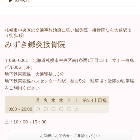
MENU
札幌市中央区の交通事故治療に強い鍼灸院・接骨院なら大通駅よ
り徒歩3分
みずき鍼灸接骨院
〒060-0061 北海道札幌市中央区南1条西1丁目13-1 マナー白鳥
ビル306（3F）
地下鉄東西線 大通駅徒歩3分
地下鉄東西線バスセンター前駅 徒歩5分 駐車場：近隣の駐車場
をご利用ください
月
火
水
木
金
土
第2.4土日祝
10:00～20:00
〇
〇
〇
〇
〇
△
＿
△：
10：00～15：00
お気軽にお問合せ・ご相談ください