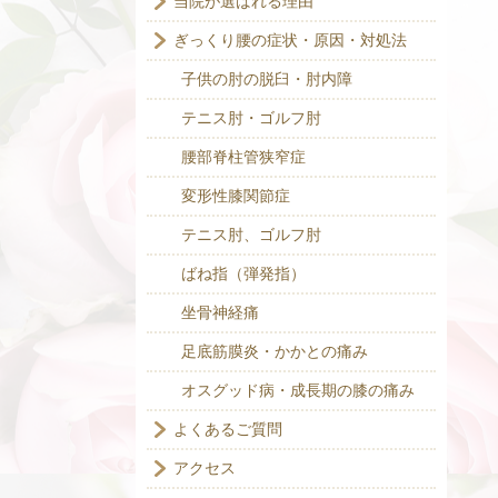
当院が選ばれる理由
ぎっくり腰の症状・原因・対処法
子供の肘の脱臼・肘内障
テニス肘・ゴルフ肘
腰部脊柱管狭窄症
変形性膝関節症
テニス肘、ゴルフ肘
ばね指（弾発指）
坐骨神経痛
足底筋膜炎・かかとの痛み
オスグッド病・成長期の膝の痛み
よくあるご質問
アクセス