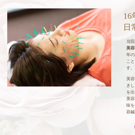
1
日
当院
美容
年の
こと
す。
美容
きし
を出
美容
味を
容鍼