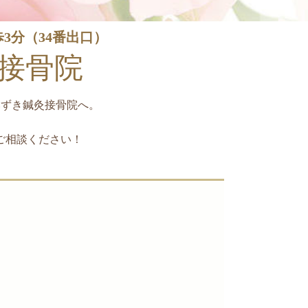
3分（34番出口）
接骨院
みずき鍼灸接骨院へ。
ご相談ください！