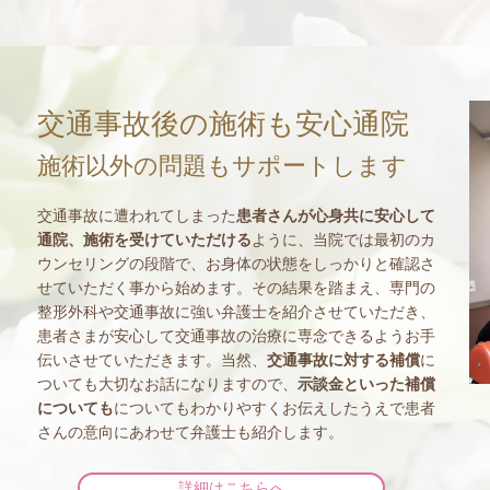
交通事故後の施術も安心通院
施術以外の問題もサポートします
交通事故に遭われてしまった
患者さんが心身共に安心して
通院、施術を受けていただける
ように、当院では最初のカ
ウンセリングの段階で、お身体の状態をしっかりと確認さ
せていただく事から始めます。その結果を踏まえ、専門の
整形外科や交通事故に強い弁護士を紹介させていただき、
患者さまが安心して交通事故の治療に専念できるようお手
伝いさせていただきます。当然、
交通事故に対する補償
に
ついても大切なお話になりますので、
示談金といった補償
についても
についてもわかりやすくお伝えしたうえで患者
さんの意向にあわせて弁護士も紹介します。
詳細はこちらへ