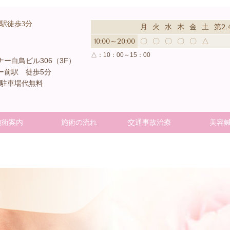
駅徒歩3分
月
火
水
木
金
土
第2
10:00～20:00
〇
〇
〇
〇
〇
△
△：
10：00～15：00
ナー白鳥ビル306（3F）
ー前駅 徒歩5分
駐車場代無料
施術案内
施術の流れ
交通事故治療
美容