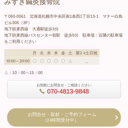
みずき鍼灸接骨院
〒060-0061 北海道札幌市中央区南1条西1丁目13-1 マナー白鳥
ビル306（3F）
地下鉄東西線 大通駅徒歩3分
地下鉄東西線バスセンター前駅 徒歩5分 駐車場：近隣の駐車場
をご利用ください
月
火
水
木
金
土
第2.4土日祝
10:00～20:00
〇
〇
〇
〇
〇
△
＿
△：
10：00～15：00
お気軽にお問合せ・ご相談ください
070-4813-9848
お問合せ・取材・ご予約フォーム
(24時間受付中）