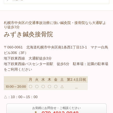
札幌市中央区の交通事故治療に強い鍼灸院・接骨院なら大通駅よ
り徒歩3分
みずき鍼灸接骨院
〒060-0061 北海道札幌市中央区南1条西1丁目13-1 マナー白鳥
ビル306（3F）
地下鉄東西線 大通駅徒歩3分
地下鉄東西線バスセンター前駅 徒歩5分 駐車場：近隣の駐車場
をご利用ください
月
火
水
木
金
土
第2.4土日祝
10:00～20:00
〇
〇
〇
〇
〇
△
＿
△：
10：00～15：00
お気軽にお問合せ・ご相談ください