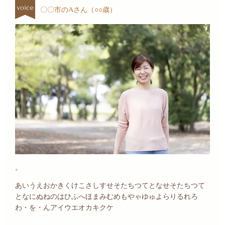
〇〇市のAさん（○○歳）
。
あいうえおかきくけこさしすせそたちつてとなせそたちつて
となにぬねのはひふへほまみむめもやゃゆゅよらりるれろ
わ・を・んアイウエオカキクケ