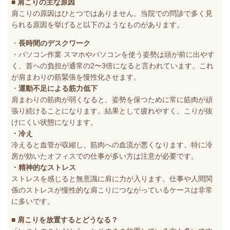
■ 肩こりの主な原因
肩こりの原因はひとつではありません。当院での問診で多く見
られる原因を挙げると以下のようなものがあります。
・
長時間のデスクワーク
・パソコン作業 スマホやパソコンを使う姿勢は頭が前に出やす
く、首への負担が通常の2〜3倍になると言われています。これ
が肩まわりの筋緊張を慢性化させます。
・
運動不足による筋力低下
肩まわりの筋肉が弱くなると、姿勢を保つために常に筋肉が頑
張り続けることになります。結果として疲れやすく、こりが抜
けにくい状態になります。
・冷え
冷えると血管が収縮し、筋肉への血流が悪くなります。特に冷
房が効いたオフィスでの仕事が多い方は注意が必要です。
・精神的なストレス
ストレスを感じると無意識に肩に力が入ります。仕事や人間関
係のストレスが慢性的な肩こりにつながっているケースは非常
に多いです。
■ 肩こりを放置するとどうなる？