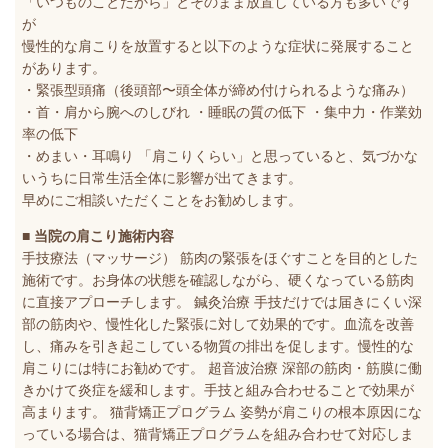
「いつものことだから」とそのまま放置している方も多いです
が
慢性的な肩こりを放置すると以下のような症状に発展すること
があります。
・緊張型頭痛（後頭部〜頭全体が締め付けられるような痛み）
・首・肩から腕へのしびれ ・睡眠の質の低下 ・集中力・作業効
率の低下
・めまい・耳鳴り 「肩こりくらい」と思っていると、気づかな
いうちに日常生活全体に影響が出てきます。
早めにご相談いただくことをお勧めします。
■ 当院の肩こり施術内容
手技療法（マッサージ） 筋肉の緊張をほぐすことを目的とした
施術です。お身体の状態を確認しながら、硬くなっている筋肉
に直接アプローチします。 鍼灸治療 手技だけでは届きにくい深
部の筋肉や、慢性化した緊張に対して効果的です。血流を改善
し、痛みを引き起こしている物質の排出を促します。慢性的な
肩こりには特にお勧めです。 超音波治療 深部の筋肉・筋膜に働
きかけて炎症を緩和します。手技と組み合わせることで効果が
高まります。 猫背矯正プログラム 姿勢が肩こりの根本原因にな
っている場合は、猫背矯正プログラムを組み合わせて対応しま