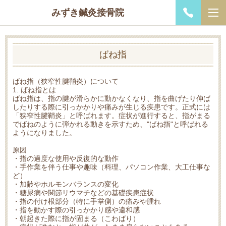
みずき鍼灸接骨院
ばね指
ばね指（狭窄性腱鞘炎）について
1. ばね指とは
ばね指は、指の腱が滑らかに動かなくなり、指を曲げたり伸ば
したりする際に引っかかりや痛みが生じる疾患です。正式には
「狭窄性腱鞘炎」と呼ばれます。症状が進行すると、指がまる
でばねのように弾かれる動きを示すため、"ばね指"と呼ばれる
ようになりました。
原因
・指の過度な使用や反復的な動作
・手作業を伴う仕事や趣味（料理、パソコン作業、大工仕事な
ど）
・加齢やホルモンバランスの変化
・糖尿病や関節リウマチなどの基礎疾患症状
・指の付け根部分（特に手掌側）の痛みや腫れ
・指を動かす際の引っかかり感や違和感
・朝起きた際に指が固まる（こわばり）