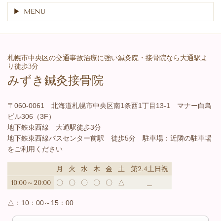
MENU
札幌市中央区の交通事故治療に強い鍼灸院・接骨院なら大通駅よ
り徒歩3分
みずき鍼灸接骨院
〒060-0061 北海道札幌市中央区南1条西1丁目13-1 マナー白鳥
ビル306（3F）
地下鉄東西線 大通駅徒歩3分
地下鉄東西線バスセンター前駅 徒歩5分 駐車場：近隣の駐車場
をご利用ください
月
火
水
木
金
土
第2.4土日祝
10:00～20:00
〇
〇
〇
〇
〇
△
＿
△：
10：00～15：00