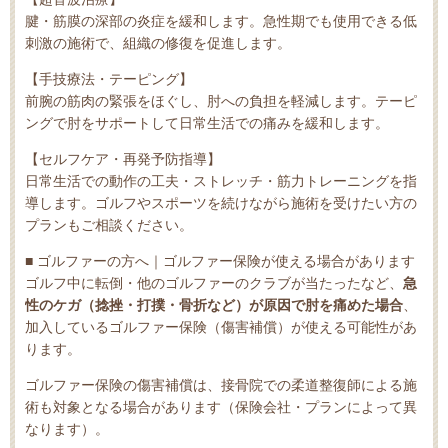
腱・筋膜の深部の炎症を緩和します。急性期でも使用できる低
刺激の施術で、組織の修復を促進します。
【手技療法・テーピング】
前腕の筋肉の緊張をほぐし、肘への負担を軽減します。テーピ
ングで肘をサポートして日常生活での痛みを緩和します。
【セルフケア・再発予防指導】
日常生活での動作の工夫・ストレッチ・筋力トレーニングを指
導します。ゴルフやスポーツを続けながら施術を受けたい方の
プランもご相談ください。
■ ゴルファーの方へ｜ゴルファー保険が使える場合があります
ゴルフ中に転倒・他のゴルファーのクラブが当たったなど、
急
性のケガ（捻挫・打撲・骨折など）が原因で肘を痛めた場合
、
加入しているゴルファー保険（傷害補償）が使える可能性があ
ります。
ゴルファー保険の傷害補償は、接骨院での柔道整復師による施
術も対象となる場合があります（保険会社・プランによって異
なります）。