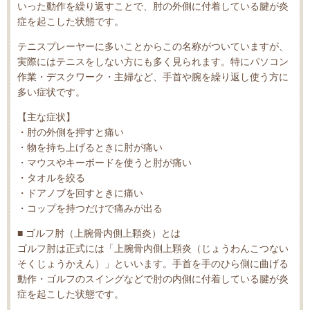
いった動作を繰り返すことで、肘の外側に付着している腱が炎
症を起こした状態です。
テニスプレーヤーに多いことからこの名称がついていますが、
実際にはテニスをしない方にも多く見られます。特にパソコン
作業・デスクワーク・主婦など、手首や腕を繰り返し使う方に
多い症状です。
【主な症状】
・肘の外側を押すと痛い
・物を持ち上げるときに肘が痛い
・マウスやキーボードを使うと肘が痛い
・タオルを絞る
・ドアノブを回すときに痛い
・コップを持つだけで痛みが出る
■ ゴルフ肘（上腕骨内側上顆炎）とは
ゴルフ肘は正式には「上腕骨内側上顆炎（じょうわんこつない
そくじょうかえん）」といいます。手首を手のひら側に曲げる
動作・ゴルフのスイングなどで肘の内側に付着している腱が炎
症を起こした状態です。