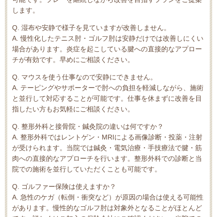
します。
Q. 湿布や安静で様子を見ていますが改善しません。
A. 慢性化したテニス肘・ゴルフ肘は安静だけでは改善しにくい
場合があります。炎症を起こしている腱への直接的なアプロー
チが有効です。早めにご相談ください。
Q. マウスを使う仕事なので安静にできません。
A. テーピングやサポーターで肘への負担を軽減しながら、施術
と並行して対応することが可能です。仕事を休まずに改善を目
指したい方もお気軽にご相談ください。
Q. 整形外科と接骨院・鍼灸院の違いは何ですか？
A. 整形外科ではレントゲン・MRIによる画像診断・投薬・注射
が受けられます。当院では鍼灸・電気治療・手技療法で腱・筋
肉への直接的なアプローチを行います。整形外科での診断と当
院での施術を並行していただくことも可能です。
Q. ゴルファー保険は使えますか？
A. 急性のケガ（転倒・衝突など）が原因の場合は使える可能性
があります。慢性的なゴルフ肘は対象外となることがほとんど