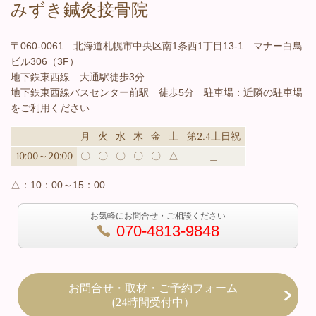
みずき鍼灸接骨院
〒060-0061 北海道札幌市中央区南1条西1丁目13-1 マナー白鳥
ビル306（3F）
地下鉄東西線 大通駅徒歩3分
地下鉄東西線バスセンター前駅 徒歩5分 駐車場：近隣の駐車場
をご利用ください
月
火
水
木
金
土
第2.4土日祝
10:00～20:00
〇
〇
〇
〇
〇
△
＿
△：
10：00～15：00
お気軽にお問合せ・ご相談ください
070-4813-9848
お問合せ・取材・ご予約フォーム
(24時間受付中）