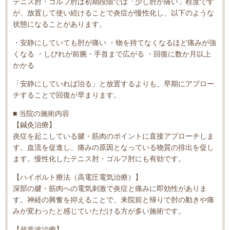
テニス肘・ゴルフ肘は初期段階では「少し肘が痛い」程度です
が、放置して使い続けることで炎症が慢性化し、以下のような
状態になることがあります。
・安静にしていても肘が痛い ・物を持てなくなるほど痛みが強
くなる ・しびれが前腕・手首まで広がる ・回復に数か月以上
かかる
「安静にしていれば治る」と放置するよりも、早期にアプロー
チすることで回復が早まります。
■ 当院の施術内容
【鍼灸治療】
炎症を起こしている腱・筋肉のポイントに直接アプローチしま
す。血流を促進し、痛みの原因となっている物質の排出を促し
ます。慢性化したテニス肘・ゴルフ肘にも有効です。
【ハイボルト療法（高電圧電気治療）】
深部の腱・筋肉への電気刺激で炎症と痛みに即効性がありま
す。神経の興奮を抑えることで、来院前と帰りで肘の動きや痛
みが変わったと感じていただける方が多い施術です。
【超音波治療】